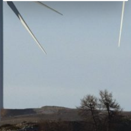
Προκειμένου να κάνουμε ακόμα καλύτερη την εμπειρία
σας στο site μας καθώς και για να διασφαλιστεί η
αποτελεσματική λειτουργία της ιστοσελίδας μας,
χρησιμοποιούμε cookies (Απολύτως Απαραίτητα
Cookies, Στατιστικά και Cookies Διαφήμισης). Η χρήση
των απολύτως απαραίτητων cookies είναι αυτόματη
σύμφωνα με την Πολιτική Cookies μας. Πατήστε
«Επιτρέπεται η επιλογή» για την ενεργοποίηση μόνο της
κατηγορίας ή «Επιτρέπονται όλα τα cookies» για την
ενεργοποίηση όλων των cookies της ιστοσελίδας. Αν
θέλετε να μάθετε περισσότερα για τη χρήση των
cookies, ή να διαχειριστείτε τις επιλογές σας, μπορείτε
να επιλέξετε το πεδίο "Ρυθμίσεις Cookies”.