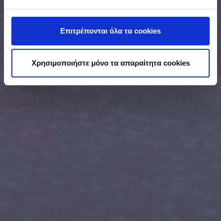
Μάθετε περισσότερα σχετικά με τον τρόπο
επεξεργασίας των προσωπικών σας δεδομένων και
καθορίστε τις προτιμήσεις σας στην
ενότητα
Επιτρέπονται όλα τα cookies
“Λεπτομέρειες”
. Μπορείτε να αλλάξετε ή να
ανακαλέσετε τη συγκατάθεσή σας ανά πάσα στιγμή από
τη Δήλωση Cookies.
Χρησιμοποιήστε μόνο τα απαραίτητα cookies
Προκειμένου να κάνουμε ακόμα καλύτερη την εμπειρία
σας στο site μας καθώς και για να διασφαλιστεί η
αποτελεσματική λειτουργία της ιστοσελίδας μας,
χρησιμοποιούμε cookies (Απολύτως Απαραίτητα
Cookies, Στατιστικά και Cookies Διαφήμισης). Η χρήση
των απολύτως απαραίτητων cookies είναι αυτόματη
σύμφωνα με την Πολιτική Cookies μας. Πατήστε
«Επιτρέπεται η επιλογή» για την ενεργοποίηση μόνο της
κατηγορίας ή «Επιτρέπονται όλα τα cookies» για την
ενεργοποίηση όλων των cookies της ιστοσελίδας. Αν
θέλετε να μάθετε περισσότερα για τη χρήση των
cookies, ή να διαχειριστείτε τις επιλογές σας, μπορείτε