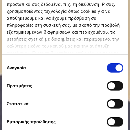
προσωπικά σας δεδομένα, π.χ. τη διεύθυνση IP σας,
χρησιμοποιώντας τεχνολογία όπως cookies για να
αποθηκεύουμε και να έχουμε πρόσβαση σε
πληροφορίες στη συσκευή σας, με σκοπό την προβολή
εξατομικευμένων διαφημίσεων και περιεχομένου, τις
μετρήσεις σχετικά με διαφημίσεις και περιεχόμενο, την
καλύτερη εικόνα του κοινού μας και την ανάπτυξη
προϊόντων. Έχετε τη δυνατότητα επιλογής ως προς το
ποιος χρησιμοποιεί τα δεδομένα σας και για ποιους
Επιλογή
σκοπούς.
Αναγκαία
συγκατάθεσης
Εάν μας επιτρέπετε, θα θέλαμε επίσης:
Προτιμήσεις
Να συλλέξουμε πληροφορίες σχετικά με τη
γεωγραφική σας τοποθεσία, οι οποίες μπορεί να
είναι ακριβείς σε απόσταση μερικών μέτρων
Στατιστικά
Να αναγνωρίσουμε τη συσκευή σας σαρώνοντας
ενεργά για συγκεκριμένα χαρακτηριστικά
Εμπορικής προώθησης
(δακτυλικό αποτύπωμα)