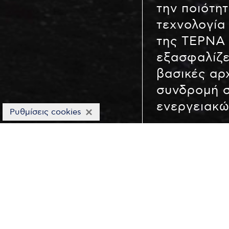
την ποιότητ
τεχνολογία
της ΤΕΡΝΑ 
εξασφαλίζε
βασικές αρ
συνδρομή σ
ενεργειακώ
×
Ρυθμίσεις cookies
ΒΙΩΣΙΜΗ ΑΝΑΠΤΥΞΗ
-
Ο Όμιλ