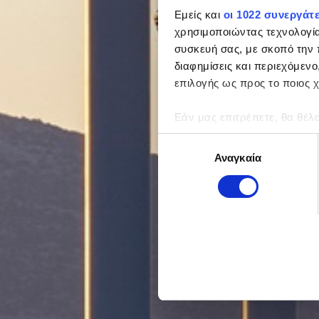
Εμείς και
οι 1022 συνεργάτ
χρησιμοποιώντας τεχνολογί
συσκευή σας, με σκοπό την 
διαφημίσεις και περιεχόμενο
επιλογής ως προς το ποιος χ
Εάν μας επιτρέπετε, θα θέλ
Να συλλέξουμε πληροφορί
Επιλογή
απόσταση μερικών μέτ
Αναγκαία
συγκατάθεσης
Να αναγνωρίσουμε τη σ
αποτύπωμα)
Μάθετε περισσότερα σχετικ
προτιμήσεις σας στην
ενότη
πάσα στιγμή από τη Δήλωση
Προκειμένου να κάνουμε ακό
αποτελεσματική λειτουργία 
και Cookies Διαφήμισης). Η