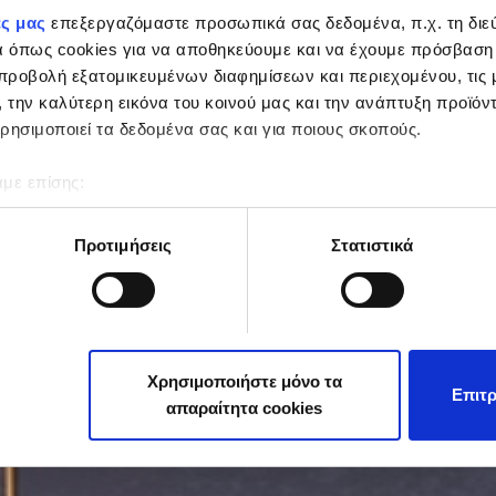
ες μας
επεξεργαζόμαστε προσωπικά σας δεδομένα, π.χ. τη διεύ
α όπως cookies για να αποθηκεύουμε και να έχουμε πρόσβαση
προβολή εξατομικευμένων διαφημίσεων και περιεχομένου, τις μ
, την καλύτερη εικόνα του κοινού μας και την ανάπτυξη προϊόν
ρησιμοποιεί τα δεδομένα σας και για ποιους σκοπούς.
αμε επίσης:
ες σχετικά με τη γεωγραφική σας τοποθεσία, οι οποίες μπορεί
ρων
Προτιμήσεις
Στατιστικά
υσκευή σας σαρώνοντας ενεργά για συγκεκριμένα χαρακτηριστ
ά με τον τρόπο επεξεργασίας των προσωπικών σας δεδομένων κ
τα “Λεπτομέρειες”
. Μπορείτε να αλλάξετε ή να ανακαλέσετε 
 Cookies.
Χρησιμοποιήστε μόνο τα
Επιτρ
απαραίτητα cookies
μα καλύτερη την εμπειρία σας στο site μας καθώς και για να δ
της ιστοσελίδας μας, χρησιμοποιούμε cookies (Απολύτως Απαραί
 χρήση των απολύτως απαραίτητων cookies είναι αυτόματη σύμ