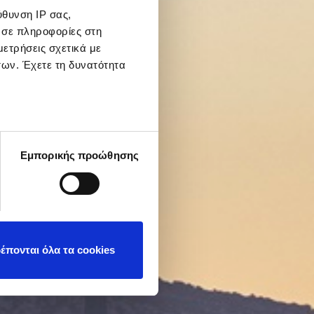
θυνση IP σας,
 σε πληροφορίες στη
ετρήσεις σχετικά με
των. Έχετε τη δυνατότητα
 να είναι ακριβείς σε
Εμπορικής προώθησης
ικά (δακτυλικό
αι καθορίστε τις
τη συγκατάθεσή σας ανά
έπονται όλα τα cookies
ιασφαλιστεί η
τητα Cookies, Στατιστικά
φωνα με την Πολιτική