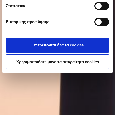
είναι ακριβείς σε απόσταση μερικών μέτρων
Στατιστικά
Να αναγνωρίσουμε τη συσκευή σας σαρώνοντας
ενεργά για συγκεκριμένα χαρακτηριστικά
Εμπορικής προώθησης
(δακτυλικό αποτύπωμα)
Μάθετε περισσότερα σχετικά με τον τρόπο
επεξεργασίας των προσωπικών σας δεδομένων και
καθορίστε τις προτιμήσεις σας στην
ενότητα
Επιτρέπονται όλα τα cookies
“Λεπτομέρειες”
. Μπορείτε να αλλάξετε ή να
ανακαλέσετε τη συγκατάθεσή σας ανά πάσα στιγμή από
τη Δήλωση Cookies.
Χρησιμοποιήστε μόνο τα απαραίτητα cookies
Προκειμένου να κάνουμε ακόμα καλύτερη την εμπειρία
σας στο site μας καθώς και για να διασφαλιστεί η
αποτελεσματική λειτουργία της ιστοσελίδας μας,
χρησιμοποιούμε cookies (Απολύτως Απαραίτητα
Cookies, Στατιστικά και Cookies Διαφήμισης). Η χρήση
των απολύτως απαραίτητων cookies είναι αυτόματη
σύμφωνα με την Πολιτική Cookies μας. Πατήστε