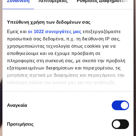
Συναίνεση
Λεπτομέρειες
Ρυθμίσεις Διαφημίσεων
Υπεύθυνη χρήση των δεδομένων σας
Εμείς και
οι 1022 συνεργάτες μας
επεξεργαζόμαστε
προσωπικά σας δεδομένα, π.χ. τη διεύθυνση IP σας,
χρησιμοποιώντας τεχνολογία όπως cookies για να
αποθηκεύουμε και να έχουμε πρόσβαση σε
πληροφορίες στη συσκευή σας, με σκοπό την προβολή
εξατομικευμένων διαφημίσεων και περιεχομένου, τις
μετρήσεις σχετικά με διαφημίσεις και περιεχόμενο, την
καλύτερη εικόνα του κοινού μας και την ανάπτυξη
προϊόντων. Έχετε τη δυνατότητα επιλογής ως προς το
ποιος χρησιμοποιεί τα δεδομένα σας και για ποιους
Επιλογή
σκοπούς.
Αναγκαία
συγκατάθεσης
Εάν μας επιτρέπετε, θα θέλαμε επίσης:
Προτιμήσεις
Να συλλέξουμε πληροφορίες σχετικά με τη
γεωγραφική σας τοποθεσία, οι οποίες μπορεί να