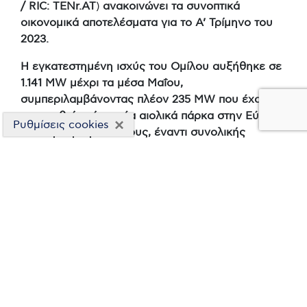
/ RIC: TENr.AT
)
ανακοινώνει τα συνοπτικά
οικονομικά αποτελέσματα για το Α’ Τρίμηνο του
2023.
Η εγκατεστημένη ισχύς του Ομίλου αυξήθηκε σε
1.141
MW
μέχρι τα μέσα Μαΐου,
συμπεριλαμβάνοντας πλέον 235
MW
που έχουν
ανεγερθεί από τα νέα αιολικά πάρκα στην Εύβοια
×
Ρυθμίσεις cookies
από την αρχή του έτους, έναντι συνολικής
εγκατεστημένης ισχύος 906
MW
στο τέλος του
2022
(περιλαμβάνοντας 10 MW από τα νέα
αιολικά πάρκα). Πιο συγκεκριμένα μέχρι αυτή την
στιγμή (τέλος-Μαΐου) έχει ανεγερθεί το 74%
περίπου της συνολικής δυναμικότητας του έργου,
με την ολοκλήρωσή του (330 MW) να αναμένεται
μέχρι το τέλος του τρίτου τριμήνου του έτους.
Ακόμα προχωράει σύμφωνα με το
χρονοδιάγραμμα η κατασκευή του έργου της
αντλησοταμίευσης στην Αμφιλοχία (680 MW),