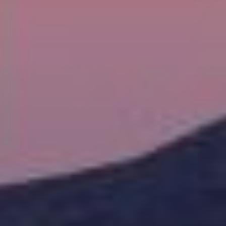
Cookies, Στατιστικά και Cookies Διαφήμισης). Η χρήση
των απολύτως απαραίτητων cookies είναι αυτόματη
σύμφωνα με την Πολιτική Cookies μας. Πατήστε
«Επιτρέπεται η επιλογή» για την ενεργοποίηση μόνο της
κατηγορίας ή «Επιτρέπονται όλα τα cookies» για την
ενεργοποίηση όλων των cookies της ιστοσελίδας. Αν
θέλετε να μάθετε περισσότερα για τη χρήση των
cookies, ή να διαχειριστείτε τις επιλογές σας, μπορείτε
να επιλέξετε το πεδίο "Ρυθμίσεις Cookies”.