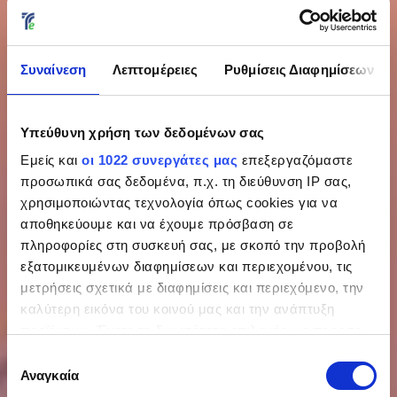
Συναίνεση
Λεπτομέρειες
Ρυθμίσεις Διαφημίσεων
Υπεύθυνη χρήση των δεδομένων σας
Εμείς και
οι 1022 συνεργάτες μας
επεξεργαζόμαστε
προσωπικά σας δεδομένα, π.χ. τη διεύθυνση IP σας,
χρησιμοποιώντας τεχνολογία όπως cookies για να
αποθηκεύουμε και να έχουμε πρόσβαση σε
πληροφορίες στη συσκευή σας, με σκοπό την προβολή
εξατομικευμένων διαφημίσεων και περιεχομένου, τις
μετρήσεις σχετικά με διαφημίσεις και περιεχόμενο, την
καλύτερη εικόνα του κοινού μας και την ανάπτυξη
προϊόντων. Έχετε τη δυνατότητα επιλογής ως προς το
ποιος χρησιμοποιεί τα δεδομένα σας και για ποιους
Επιλογή
σκοπούς.
Αναγκαία
συγκατάθεσης