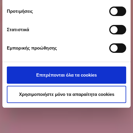
Εάν μας επιτρέπετε, θα θέλαμε επίσης:
Προτιμήσεις
Να συλλέξουμε πληροφορίες σχετικά με τη
γεωγραφική σας τοποθεσία, οι οποίες μπορεί να
είναι ακριβείς σε απόσταση μερικών μέτρων
Στατιστικά
Να αναγνωρίσουμε τη συσκευή σας σαρώνοντας
ενεργά για συγκεκριμένα χαρακτηριστικά
Εμπορικής προώθησης
(δακτυλικό αποτύπωμα)
Μάθετε περισσότερα σχετικά με τον τρόπο
επεξεργασίας των προσωπικών σας δεδομένων και
καθορίστε τις προτιμήσεις σας στην
ενότητα
Επιτρέπονται όλα τα cookies
“Λεπτομέρειες”
. Μπορείτε να αλλάξετε ή να
ανακαλέσετε τη συγκατάθεσή σας ανά πάσα στιγμή από
τη Δήλωση Cookies.
Χρησιμοποιήστε μόνο τα απαραίτητα cookies
Προκειμένου να κάνουμε ακόμα καλύτερη την εμπειρία
σας στο site μας καθώς και για να διασφαλιστεί η
αποτελεσματική λειτουργία της ιστοσελίδας μας,
χρησιμοποιούμε cookies (Απολύτως Απαραίτητα