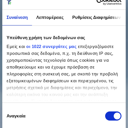
Συναίνεση
Λεπτομέρειες
Ρυθμίσεις Διαφημίσεων
Υπεύθυνη χρήση των δεδομένων σας
Εμείς και
οι 1022 συνεργάτες μας
επεξεργαζόμαστε
προσωπικά σας δεδομένα, π.χ. τη διεύθυνση IP σας,
χρησιμοποιώντας τεχνολογία όπως cookies για να
αποθηκεύουμε και να έχουμε πρόσβαση σε
πληροφορίες στη συσκευή σας, με σκοπό την προβολή
εξατομικευμένων διαφημίσεων και περιεχομένου, τις
μετρήσεις σχετικά με διαφημίσεις και περιεχόμενο, την
καλύτερη εικόνα του κοινού μας και την ανάπτυξη
προϊόντων. Έχετε τη δυνατότητα επιλογής ως προς το
ποιος χρησιμοποιεί τα δεδομένα σας και για ποιους
Επιλογή
σκοπούς.
Αναγκαία
συγκατάθεσης