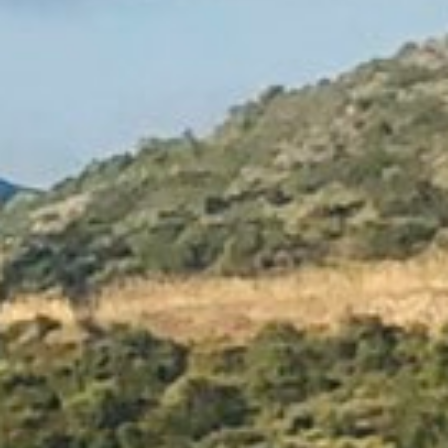
των απολύτως απαραίτητων cookies είναι αυτόματη
σύμφωνα με την Πολιτική Cookies μας. Πατήστε
«Επιτρέπεται η επιλογή» για την ενεργοποίηση μόνο της
κατηγορίας ή «Επιτρέπονται όλα τα cookies» για την
ενεργοποίηση όλων των cookies της ιστοσελίδας. Αν
θέλετε να μάθετε περισσότερα για τη χρήση των
cookies, ή να διαχειριστείτε τις επιλογές σας, μπορείτε
να επιλέξετε το πεδίο "Ρυθμίσεις Cookies”.