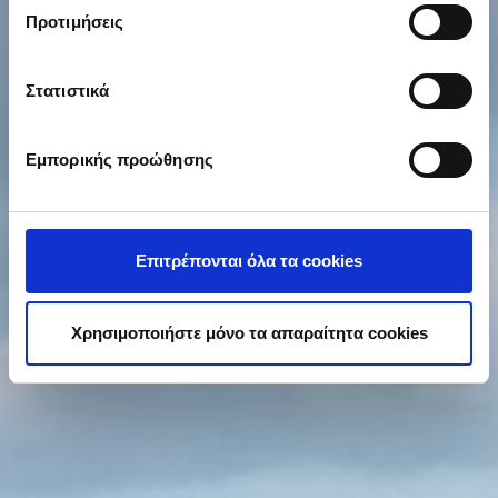
Εάν μας επιτρέπετε, θα θέλαμε επίσης:
Προτιμήσεις
Να συλλέξουμε πληροφορίες σχετικά με τη
γεωγραφική σας τοποθεσία, οι οποίες μπορεί να
είναι ακριβείς σε απόσταση μερικών μέτρων
Στατιστικά
Να αναγνωρίσουμε τη συσκευή σας σαρώνοντας
ενεργά για συγκεκριμένα χαρακτηριστικά
Εμπορικής προώθησης
(δακτυλικό αποτύπωμα)
Μάθετε περισσότερα σχετικά με τον τρόπο
επεξεργασίας των προσωπικών σας δεδομένων και
καθορίστε τις προτιμήσεις σας στην
ενότητα
Επιτρέπονται όλα τα cookies
“Λεπτομέρειες”
. Μπορείτε να αλλάξετε ή να
ανακαλέσετε τη συγκατάθεσή σας ανά πάσα στιγμή από
τη Δήλωση Cookies.
Χρησιμοποιήστε μόνο τα απαραίτητα cookies
Προκειμένου να κάνουμε ακόμα καλύτερη την εμπειρία
σας στο site μας καθώς και για να διασφαλιστεί η
αποτελεσματική λειτουργία της ιστοσελίδας μας,
χρησιμοποιούμε cookies (Απολύτως Απαραίτητα
Cookies, Στατιστικά και Cookies Διαφήμισης). Η χρήση